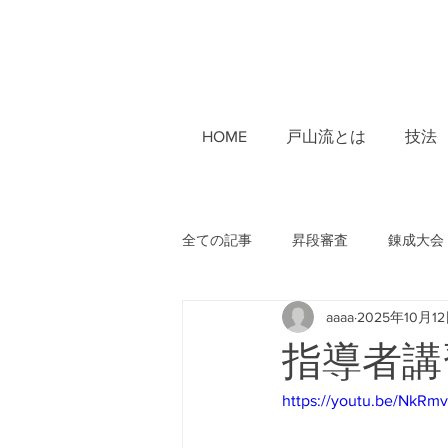
HOME
戸山流とは
技法
全ての記事
昇段審査
錬成大会
aaaa
2025年10月1
講習会
教本
長良天神演
指導者講習
https://youtu.be/NkR