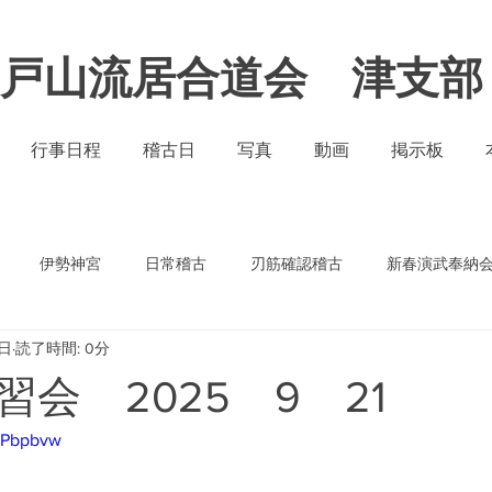
​戸山流居合道会 津支部
行事日程
稽古日
写真
動画
掲示板
伊勢神宮
日常稽古
刃筋確認稽古
新春演武奉納
2日
読了時間: 0分
武奉納
会 2025 9 21
mvPbpbvw