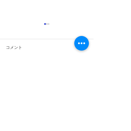
コメント
コメントを追加…
昇段審査会 2026 3
昇段審査会 20
1 No.6
1 No.5