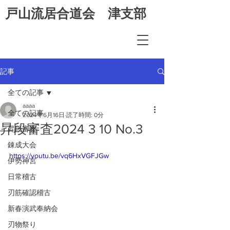
​戸山流居合道会 津支部
記事
全ての記事
aaaa
全ての記事
2024年6月16日
読了時間: 0分
昇段審査2024 3 10 No.3
昇段審査
錬成大会
https://youtu.be/vq6HxVGFJGw
伊勢神宮
日常稽古
刃筋確認稽古
新春演武奉納会
刃物祭り