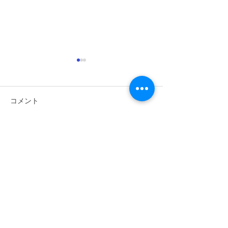
コメント
コメントを追加…
試斬講習会2025 11
試斬講習会202
2（２）
2（１）