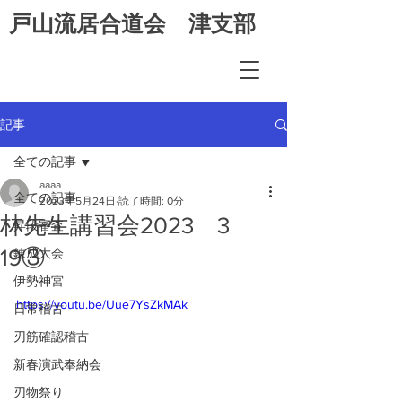
​戸山流居合道会 津支部
記事
全ての記事
aaaa
全ての記事
2023年5月24日
読了時間: 0分
林先生講習会2023 3
昇段審査
19③
錬成大会
伊勢神宮
https://youtu.be/Uue7YsZkMAk
日常稽古
刃筋確認稽古
新春演武奉納会
刃物祭り