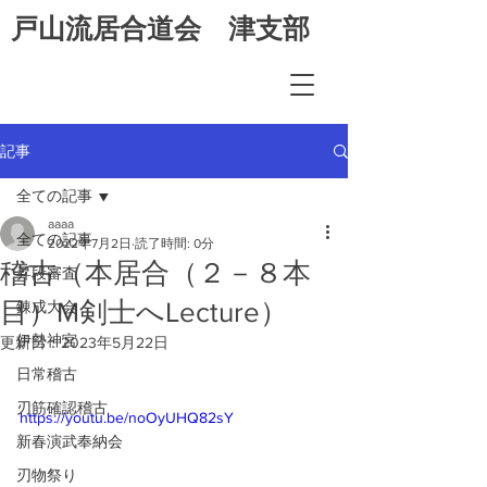
​戸山流居合道会 津支部
記事
全ての記事
aaaa
全ての記事
2022年7月2日
読了時間: 0分
稽古（本居合（２－８本
昇段審査
目）M剣士へLecture）
錬成大会
伊勢神宮
更新日：
2023年5月22日
日常稽古
刃筋確認稽古
https://youtu.be/noOyUHQ82sY
新春演武奉納会
刃物祭り