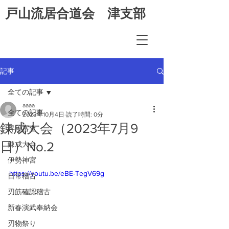
​戸山流居合道会 津支部
記事
全ての記事
aaaa
全ての記事
2023年10月4日
読了時間: 0分
錬成大会（2023年7月9
昇段審査
日）No.2
錬成大会
伊勢神宮
https://youtu.be/eBE-TegV69g
日常稽古
刃筋確認稽古
新春演武奉納会
刃物祭り