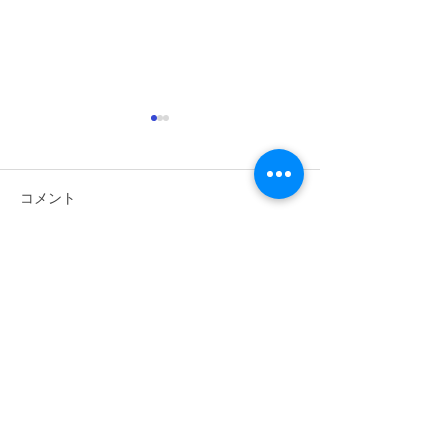
コメント
コメントを追加…
第44回錬成大会（2024年
第44回錬成大会（
5月26日）No.3
5月26日）No.2