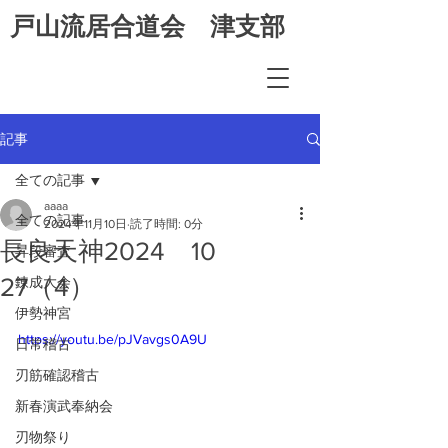
​戸山流居合道会 津支部
記事
全ての記事
aaaa
全ての記事
2024年11月10日
読了時間: 0分
長良天神2024 10
昇段審査
27（4）
錬成大会
伊勢神宮
https://youtu.be/pJVavgs0A9U
日常稽古
刃筋確認稽古
新春演武奉納会
刃物祭り