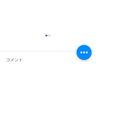
コメント
コメントを追加…
長良天神2024 10
長良天神2024
27（3）
27（2）